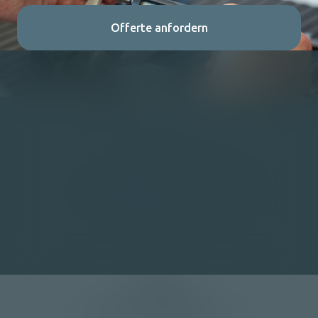
Offerte anfordern
Kontakt
+41 33 672 20 40
Geschäftsleitung
+41 33 672 20 45
Produktionsleitung
info@moser-mechanik.ch
Adresse
Moser Mechanik AG
Christoph Kunz Olympiastrasse 12