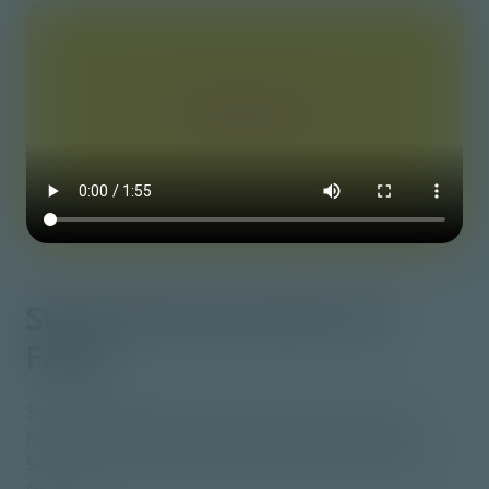
Starke Partnerschaft
mit
Fanuc
Seit vielen Jahren dürfen wir auf die schnelle und
hochprofessionelle Unterstützung von Fanuc zählen.
Sehen Sie hier, weshalb wir auch weiterhin auf Fanuc