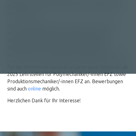
Qualitäts- und Lieferterminorientierte Erfüllung Ihrer
Wünsche geht.
Sehr gerne begrüssen wir Sie bei uns vor Ort oder
kommen direkt zu Ihnen, um Sie im persönlichen
Gespräch von unseren Dienstleistungen und
Möglichkeiten zu überzeugen und bestenfalls zu
unseren neuen, zufriedenen Kunden zählen zu können.
Für die kommende Fachkräfte-Generation bieten wir ab
2025 Lehrstellen für Polymechaniker/-innen EFZ sowie
Produktionsmechaniker/-innen EFZ an. Bewerbungen
sind auch
online
möglich.
Herzlichen Dank für Ihr Interesse!