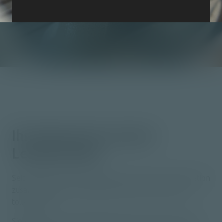
Ihr Wunsch ist
unsere
Leidenschaft.
Seit 2012 leiten ich und meine Frau in vierter Generation
zusammen unser Familienunternehmen mit einem
tollen Team.
Sie finden in uns den idealen Partner, wenn es um die