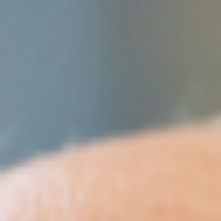
Manuela Moser
manuela.moser@moser-mechanik.ch
Stephan Spöri