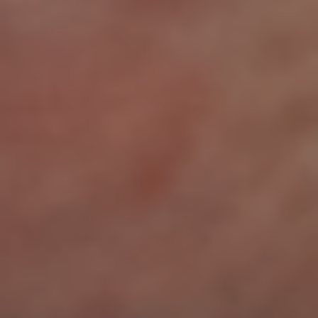
Vakanz
Drehspezialist:in