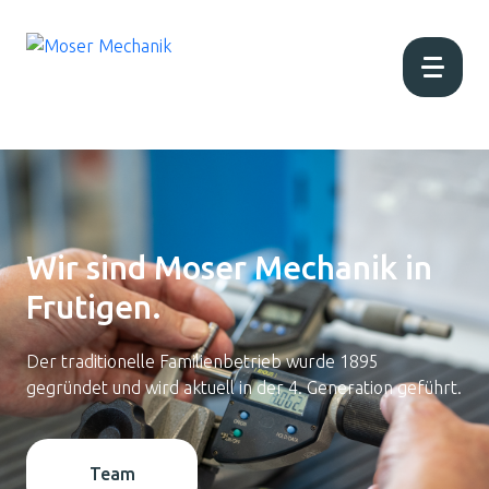
Home
Aktuell
Wir sind Moser Mechanik in
Frutigen.
Über uns
Der traditionelle Familienbetrieb wurde 1895
Produktion
gegründet und wird aktuell in der 4. Generation geführt.
Produkte
Team