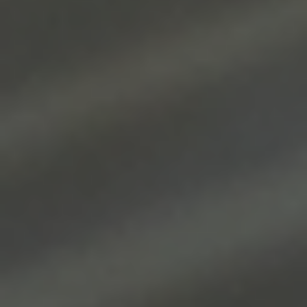
Christian Beutler
christian.beutler@moser-mechanik.ch