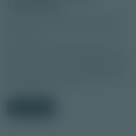
Leidenschaft.
Sie finden in uns den idealen Partner, wenn es um die
qualitäts- und Liefertermin-orientierte Erfüllung Ihrer
Wünsche geht.
Neuere Geschäftsmodelle wie die Fertigung nach
Forecast sind für unsere Firma Alltag. Eine frühzeitige
Koordination der Termine mit dem einzelnen Kunden ist
durch den elektronischen Leitstand gewährleistet und
bildet die optimale Grundlage für die traditionell starke
Kundenorientierung unserer Firma.
Kontakt