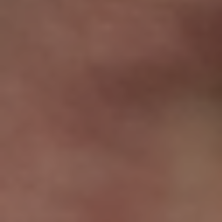
Aaron Venghaus
Walter Soltermann