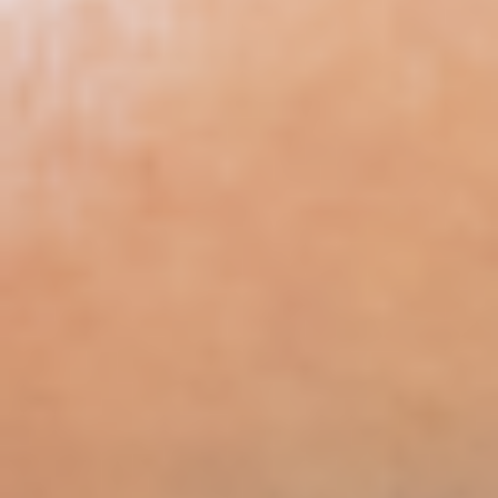
stephan.spoeri@moser-mechanik.ch
Ina Kiessling
ina.kiessling@moser-mechanik.ch