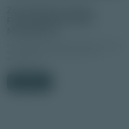
Zeitrafferfilm Neubau
Firmengebäude
Moser
Mechanik AG
Der nebenstehende Zeitrafferfilm zeigt die Entstehung
unseres Neubaus im Zeitraum August 2017 bis
November 2018.
Kontakt