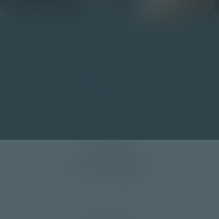
Kontakt
+41 33 672 20 40
Geschäftsleitung
+41 33 672 20 45
Produktionsleitung
info@moser-mechanik.ch
Adresse
Moser Mechanik AG
Christoph Kunz Olympiastrasse 12
CH-3714 Frutigen