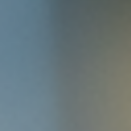
Konrad Moser
konrad.moser@moser-mechanik.ch