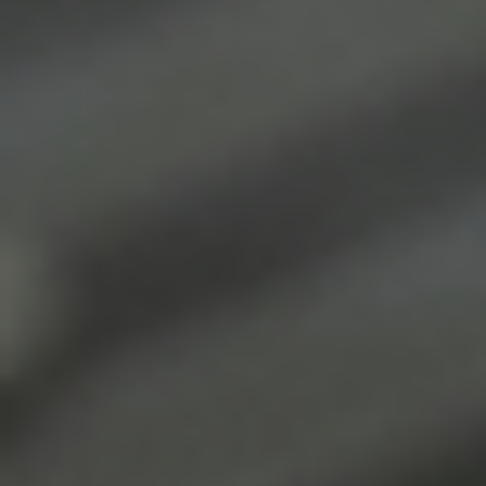
Irene Wandfluh
irene.wandfluh@moser-mechanik.ch