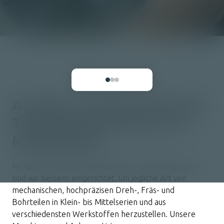
Qualitätssicherung
moser precision stop
Jobs
Auf dem neuesten Stand der
Technik durch Einsatz von
Marktleadern.
Kontakt
Mit unserem modernen Maschinen- und Anlagenpark
sind wir bestens eingerichtet, um jegliche Art von
mechanischen, hochpräzisen Dreh-, Fräs- und
Bohrteilen in Klein- bis Mittelserien und aus
verschiedensten Werkstoffen herzustellen. Unsere