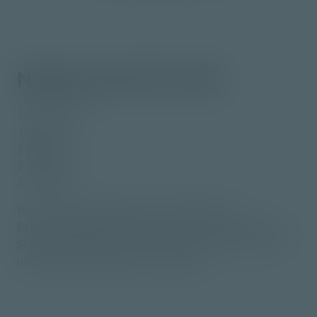
Nakamura NTY3-100
1 Drehcenter
12 Achsen
3 Revolver
2 Spindeln
3 y-Achsen
Max. 56 Werkzeuge, davon 36 angetrieben
Breuning Stangenlademagazin für 24-Std. Betrieb für
Stangenarbeit bis ø42 mm für komplexe Dreh-, Bohr-
und Frästeile in mittleren Losgrössen