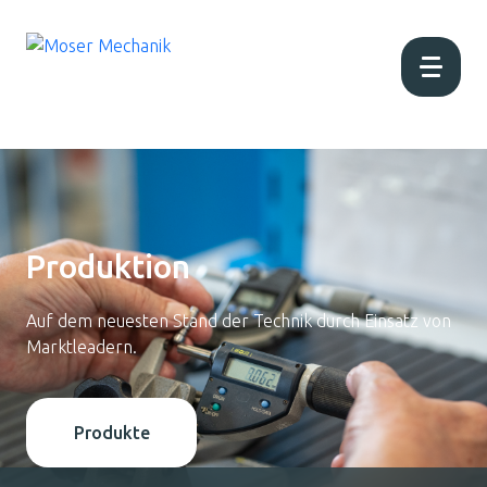
Home
Aktuell
Produktion
Über uns
Auf dem neuesten Stand der Technik durch Einsatz von
Marktleadern.
Produktion
Produkte
Produkte